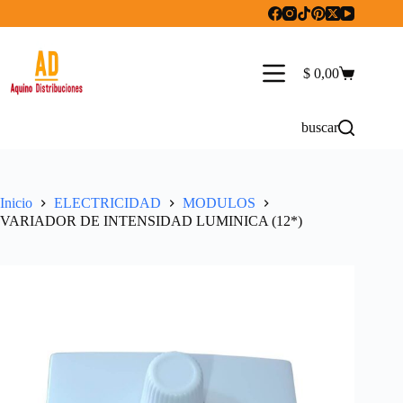
Saltar
al
contenido
$
0,00
Carro
de
compra
buscar
Inicio
ELECTRICIDAD
MODULOS
VARIADOR DE INTENSIDAD LUMINICA (12*)