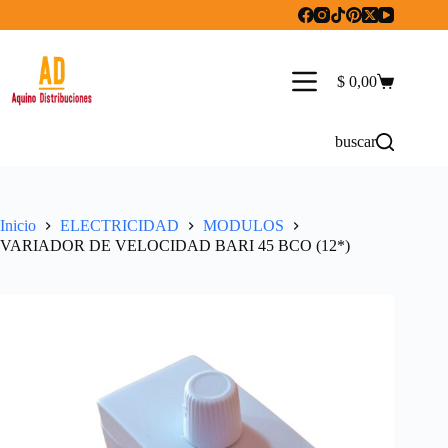
Saltar
al
contenido
$
0,00
Carro
de
compra
buscar
Inicio
ELECTRICIDAD
MODULOS
VARIADOR DE VELOCIDAD BARI 45 BCO (12*)