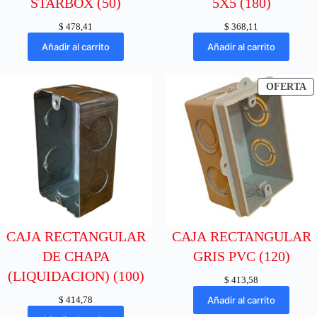
STARBOX (50)
5X5 (180)
$
478,41
$
368,11
Añadir al carrito
Añadir al carrito
P
OFERTA
E
O
CAJA RECTANGULAR
CAJA RECTANGULAR
DE CHAPA
GRIS PVC (120)
(LIQUIDACION) (100)
$
413,58
$
414,78
Añadir al carrito