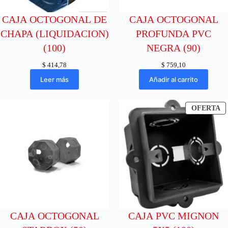
CAJA OCTOGONAL DE
CAJA OCTOGONAL
CHAPA (LIQUIDACION)
PROFUNDA PVC
(100)
NEGRA (90)
$
414,78
$
759,10
Leer más
Añadir al carrito
P
OFERTA
E
O
CAJA OCTOGONAL
CAJA PVC MIGNON