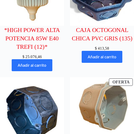
*HIGH POWER ALTA
CAJA OCTOGONAL
POTENCIA 85W E40
CHICA PVC GRIS (135)
TREFI (12)*
$
413,58
$
25.076,46
Añadir al carrito
Añadir al carrito
P
OFERTA
E
O