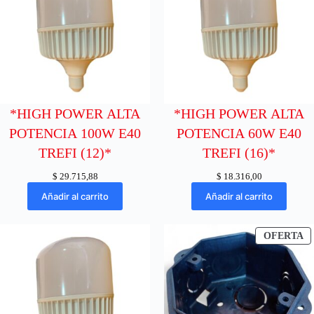
*HIGH POWER ALTA
*HIGH POWER ALTA
POTENCIA 100W E40
POTENCIA 60W E40
TREFI (12)*
TREFI (16)*
$
29.715,88
$
18.316,00
Añadir al carrito
Añadir al carrito
P
OFERTA
E
O