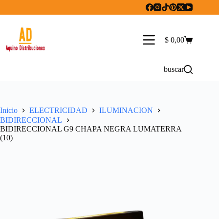
Saltar
al
contenido
$
0,00
Carro
de
compra
buscar
Inicio
ELECTRICIDAD
ILUMINACION
BIDIRECCIONAL
BIDIRECCIONAL G9 CHAPA NEGRA LUMATERRA
(10)