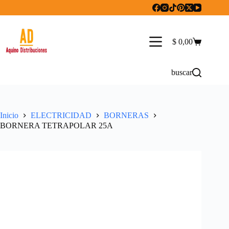
Saltar
al
contenido
$
0,00
Carro
de
compra
buscar
Inicio
ELECTRICIDAD
BORNERAS
BORNERA TETRAPOLAR 25A