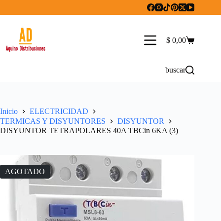
Saltar
al
contenido
$
0,00
Carro
de
compra
buscar
Inicio
ELECTRICIDAD
TERMICAS Y DISYUNTORES
DISYUNTOR
DISYUNTOR TETRAPOLARES 40A TBCin 6KA (3)
AGOTADO