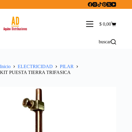
Saltar
al
contenido
$
0,00
Carro
de
compra
buscar
Inicio
ELECTRICIDAD
PILAR
KIT PUESTA TIERRA TRIFASICA