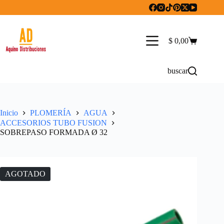
Saltar
al
contenido
$
0,00
Carro
de
compra
buscar
Inicio
PLOMERÍA
AGUA
ACCESORIOS TUBO FUSION
SOBREPASO FORMADA Ø 32
AGOTADO