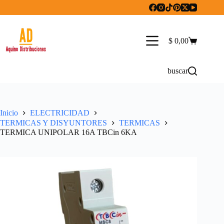
Saltar
al
contenido
$
0,00
Carro
de
compra
buscar
Inicio
ELECTRICIDAD
TERMICAS Y DISYUNTORES
TERMICAS
TERMICA UNIPOLAR 16A TBCin 6KA