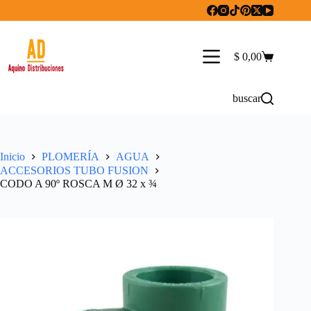
Saltar
al
contenido
$
0,00
Carro
de
compra
buscar
Inicio
PLOMERÍA
AGUA
ACCESORIOS TUBO FUSION
CODO A 90º ROSCA M Ø 32 x ¾