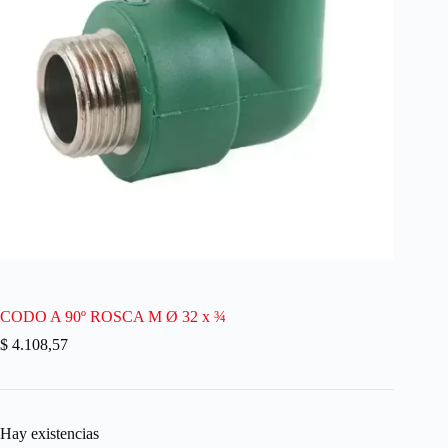
CODO A 90º ROSCA M Ø 32 x ¾
$
4.108,57
Hay existencias